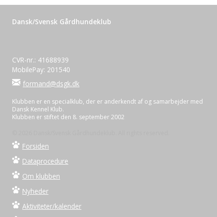
Dansk/Svensk Gårdhundeklub
CVR-nr.: 41688939
MobilePay: 201540
formand@dsgk.dk
Klubben er en specialklub, der er anderkendt af og samarbejder med
Dansk Kennel Klub.
Klubben er stiftet den 8. september 2002
© 2026 Dansk/Svensk Gårdhundeklub. All rights reserved.
Forsiden
Dataprocedure
Om klubben
Nyheder
Aktiviteter/kalender