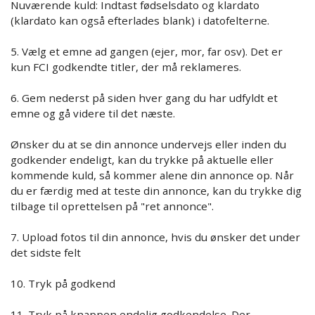
Nuværende kuld: Indtast fødselsdato og klardato
(klardato kan også efterlades blank) i datofelterne.
5. Vælg et emne ad gangen (ejer, mor, far osv). Det er
kun FCI godkendte titler, der må reklameres.
6. Gem nederst på siden hver gang du har udfyldt et
emne og gå videre til det næste.
Ønsker du at se din annonce undervejs eller inden du
godkender endeligt, kan du trykke på aktuelle eller
kommende kuld, så kommer alene din annonce op. Når
du er færdig med at teste din annonce, kan du trykke dig
tilbage til oprettelsen på "ret annonce".
7. Upload fotos til din annonce, hvis du ønsker det under
det sidste felt
10. Tryk på godkend
11. Tryk på knappen endelig godkendelse. Der