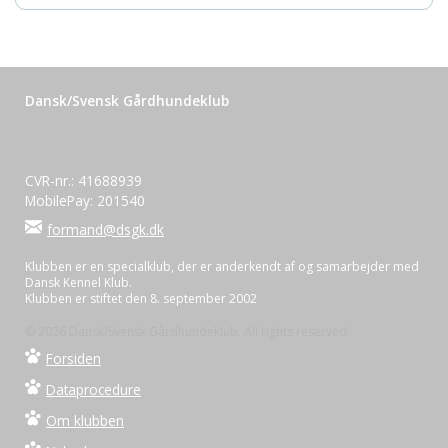
Dansk/Svensk Gårdhundeklub
CVR-nr.: 41688939
MobilePay: 201540
formand@dsgk.dk
Klubben er en specialklub, der er anderkendt af og samarbejder med
Dansk Kennel Klub.
Klubben er stiftet den 8. september 2002
© 2026 Dansk/Svensk Gårdhundeklub. All rights reserved.
Forsiden
Dataprocedure
Om klubben