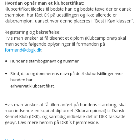
Hvordan opnår man et klubcertifikat:
Klubcertifikat tildeles til bedste han og bedste tæve der er dansk
champion, har fået CK på udstillingen og ikke allerede er
klubchampion, uanset hvor denne placeres i ”Best i Køn klassen”.
Registerring og bekræftelse:
Hvis man ønsker at få tilsendt et diplom (Klubcampionat) skal
man sende følgende oplysninger til formanden på
formand@dsgk.dk
:
Hundens stambogsnavn og nummer
Sted, dato og dommerens navn på de 4 klubudstillinger hvor
hunden har
erhvervet klubcertifikat.
Hvis man ønsker at få titlen anført på hundens stambog, skal
man indsende en kopi af diplomet (Klubcampionat) til Dansk
Kennel Klub (DKK), og samtidig indbetale det af DKK fastsatte
gebyr. Læs mere herom på DKK´s hjemmeside.