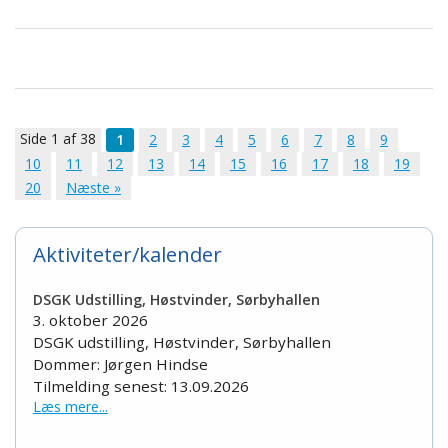
Side 1 af 38
1
2
3
4
5
6
7
8
9
10
11
12
13
14
15
16
17
18
19
20
Næste »
Aktiviteter/kalender
DSGK Udstilling, Høstvinder, Sørbyhallen
3. oktober 2026
DSGK udstilling, Høstvinder, Sørbyhallen
Dommer: Jørgen Hindse
Tilmelding senest: 13.09.2026
Læs mere...