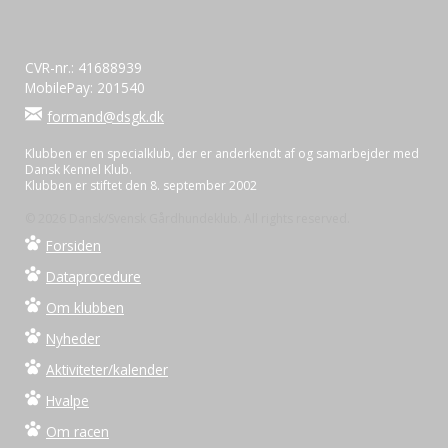
CVR-nr.: 41688939
MobilePay: 201540
formand@dsgk.dk
Klubben er en specialklub, der er anderkendt af og samarbejder med
Dansk Kennel Klub.
Klubben er stiftet den 8. september 2002
© 2026 Dansk/Svensk Gårdhundeklub. All rights reserved.
Forsiden
Dataprocedure
Om klubben
Nyheder
Aktiviteter/kalender
Hvalpe
Om racen