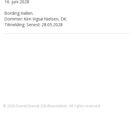
16. juni 2028
Bording Hallen.
Dommer: Kim Vigsø Nielsen, DK.
Tilmelding: Senest: 28.05.2028
Dansk/Svensk Gårdhundeklub
CVR-nr.: 41688939
MobilePay: 201540
formand@dsgk.dk
Klubben er en specialklub, der er anderkendt af og samarbejder med
Dansk Kennel Klub.
Klubben er stiftet den 8. september 2002
© 2026 Dansk/Svensk Gårdhundeklub. All rights reserved.
Forsiden
Dataprocedure
Om klubben