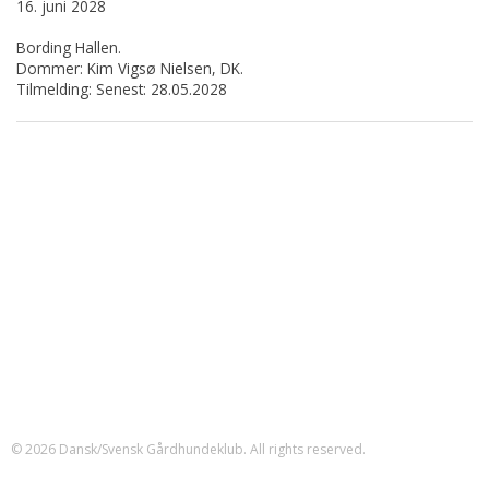
16. juni 2028
Bording Hallen.
Dommer: Kim Vigsø Nielsen, DK.
Tilmelding: Senest: 28.05.2028
Dansk/Svensk Gårdhundeklub
CVR-nr.: 41688939
MobilePay: 201540
formand@dsgk.dk
Klubben er en specialklub, der er anderkendt af og samarbejder med
Dansk Kennel Klub.
Klubben er stiftet den 8. september 2002
© 2026 Dansk/Svensk Gårdhundeklub. All rights reserved.
Forsiden