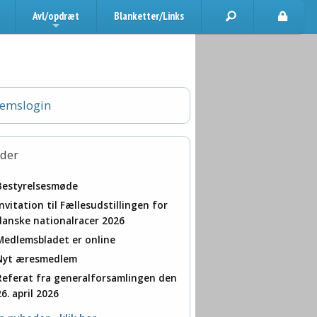
Avl/opdræt
Blanketter/Links
+
emslogin
der
Bestyrelsesmøde
Invitation til Fællesudstillingen for
danske nationalracer 2026
Medlemsbladet er online
Nyt æresmedlem
Referat fra generalforsamlingen den
26. april 2026