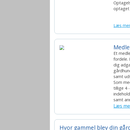
Optagels
optaget
Læs me
Medl
Et medl
fordele.
dig adga
gårdhund
samt udst
Som med
tillige 
indehold
samt ann
Læs me
Hvor gammel blev din går