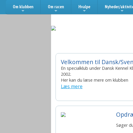
Om klubben
Om racen
Hvalpe
Nyheder/aktivit
+
+
+
+
Årets specialklub 2026
Velkommen til Dansk/Sve
En specialklub under Dansk Kennel Kl
2002.
Her kan du læse mere om klubben
Læs mere
Opdræ
Søger du