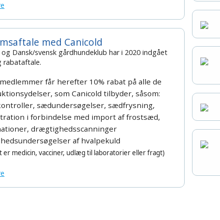
re
msaftale med Canicold
 og Dansk/svensk gårdhundeklub har i 2020 indgået
g rabataftale.
 medlemmer får herefter
10% rabat på alle de
ktionsydelser, som Canicold tilbyder, såsom:
ontroller,
sædundersøgelser, sædfrysning,
tration i forbindelse med import
af frostsæd,
ationer, drægtighedsscanninger
hedsundersøgelser af hvalpekuld
 er medicin, vacciner,
udlæg til laboratorier eller fragt)
re