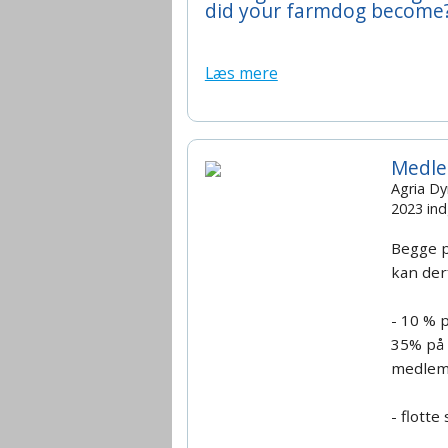
did your farmdog become
Læs mere
Medle
Agria Dy
2023 ind
Begge p
kan der
- 10 % 
35% på 
medle
- flotte