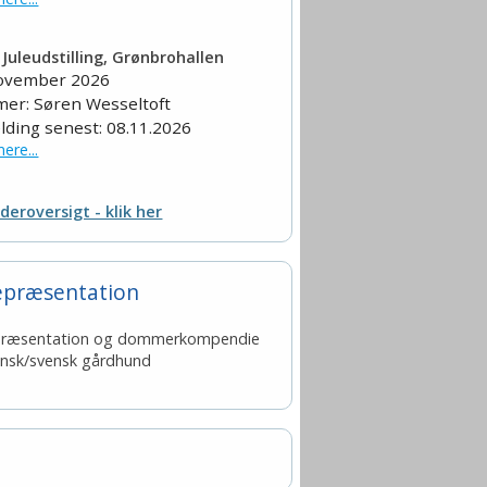
Juleudstilling, Grønbrohallen
november 2026
er: Søren Wesseltoft
lding senest: 08.11.2026
ere...
deroversigt - klik her
epræsentation
præsentation og dommerkompendie
ansk/svensk gårdhund