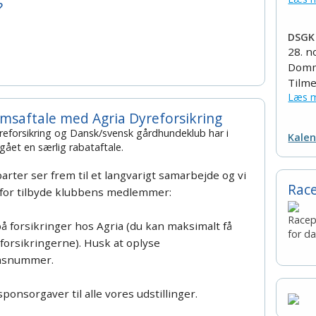
?
DSGK 
28. 
Domm
Tilme
Læs m
msaftale med Agria Dyreforsikring
reforsikring og Dansk/svensk gårdhundeklub har i
Kalen
gået en særlig rabataftale.
arter ser frem til et langvarigt samarbejde og vi
Rac
for tilbyde klubbens medlemmer:
Race
på forsikringer hos Agria (du kan maksimalt få
for d
forsikringerne). Husk at oplyse
msnummer.
 sponsorgaver til alle vores udstillinger.