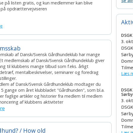
Se al
e på listen gratis, og kun medlemmer kan blive
 på opdrættervejviseren
Akti
re
DSGK 
3. ok
emsskab
DSGK 
Sørb
emskab af Dansk/Svensk Gårdhundeklub har mange
 Et medlemskab af Dansk/Svensk Gårdhundeklub giver
Domm
ng til klubbens mange tilbud som f.eks. årligt
Tilme
etræf, mentalbeskrivelser, seminarer og foredrag
Læs m
illinger.
lem af Dansk/Svensk Gårdhundeklub modtager du
DSGK 
4 - 5 gange om året klubbladet "Gårdhunden", som bl.a.
Sørby
er faglige artikler og historier fra medlem til medlem
3. ok
oncering af klubbens aktiviteter
DSGK 
re
Sørb
Domm
Tilme
dhund? / How old
Læs m