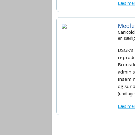
Læs me
Medle
Canicold
en særli
DSGK's
reprodu
Brunstk
adminis
insemin
og
sund
(undtaget
Læs me