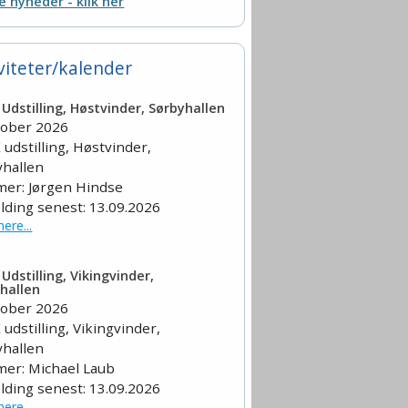
le nyheder - klik her
viteter/kalender
Udstilling, Høstvinder, Sørbyhallen
tober 2026
udstilling, Høstvinder,
yhallen
er: Jørgen Hindse
lding senest: 13.09.2026
ere...
Udstilling, Vikingvinder,
hallen
tober 2026
udstilling, Vikingvinder,
yhallen
er: Michael Laub
lding senest: 13.09.2026
ere...