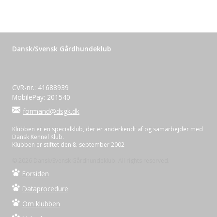
Dansk/Svensk Gårdhundeklub
CVR-nr.: 41688939
MobilePay: 201540
formand@dsgk.dk
Klubben er en specialklub, der er anderkendt af og samarbejder med
Dansk Kennel Klub.
Klubben er stiftet den 8. september 2002
© 2026 Dansk/Svensk Gårdhundeklub. All rights reserved.
Forsiden
Dataprocedure
Om klubben