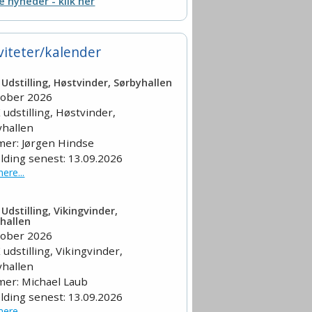
le nyheder - klik her
viteter/kalender
Udstilling, Høstvinder, Sørbyhallen
tober 2026
udstilling, Høstvinder,
yhallen
er: Jørgen Hindse
lding senest: 13.09.2026
ere...
Udstilling, Vikingvinder,
hallen
tober 2026
udstilling, Vikingvinder,
yhallen
er: Michael Laub
lding senest: 13.09.2026
ere...