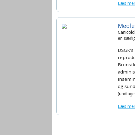
Læs me
Medle
Canicold
en særli
DSGK's
reprodu
Brunstk
adminis
insemin
og
sund
(undtaget
Læs me