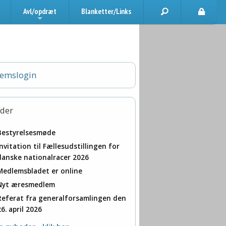
Avl/opdræt
Blanketter/Links
+
emslogin
der
Bestyrelsesmøde
Invitation til Fællesudstillingen for
danske nationalracer 2026
Medlemsbladet er online
Nyt æresmedlem
Referat fra generalforsamlingen den
26. april 2026