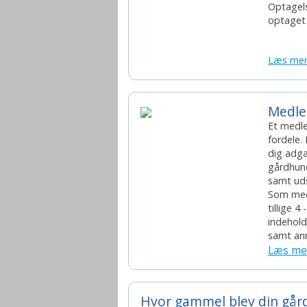
Optagels
optaget
Læs me
Medl
Et medl
fordele.
dig adga
gårdhund
samt udst
Som med
tillige 
indehold
samt ann
Læs me
Hvor gammel blev din går