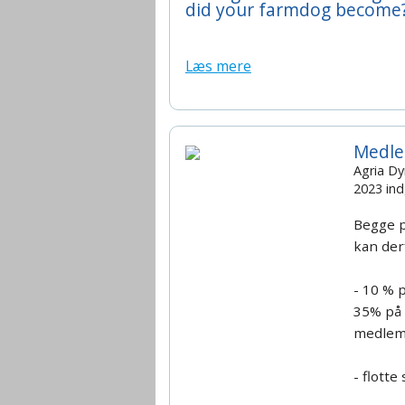
did your farmdog become
Læs mere
Medle
Agria Dy
2023 ind
Begge p
kan der
- 10 % 
35% på 
medle
- flotte