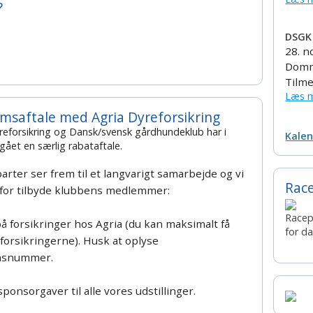
?
DSGK 
28. 
Domm
Tilme
Læs m
msaftale med Agria Dyreforsikring
reforsikring og Dansk/svensk gårdhundeklub har i
Kalen
gået en særlig rabataftale.
arter ser frem til et langvarigt samarbejde og vi
Rac
for tilbyde klubbens medlemmer:
Race
på forsikringer hos Agria (du kan maksimalt få
for d
forsikringerne). Husk at oplyse
msnummer.
 sponsorgaver til alle vores udstillinger.