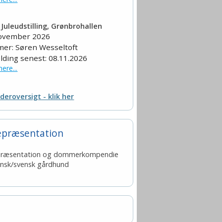
Juleudstilling, Grønbrohallen
november 2026
er: Søren Wesseltoft
lding senest: 08.11.2026
ere...
deroversigt - klik her
epræsentation
præsentation og dommerkompendie
ansk/svensk gårdhund