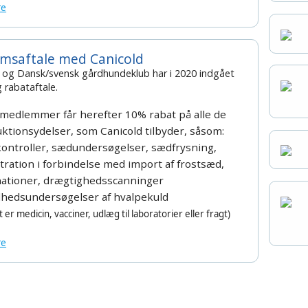
re
msaftale med Canicold
 og Dansk/svensk gårdhundeklub har i 2020 indgået
g rabataftale.
 medlemmer får herefter
10% rabat på alle de
ktionsydelser, som Canicold tilbyder, såsom:
ontroller,
sædundersøgelser, sædfrysning,
tration i forbindelse med import
af frostsæd,
ationer, drægtighedsscanninger
hedsundersøgelser af hvalpekuld
 er medicin, vacciner,
udlæg til laboratorier eller fragt)
re