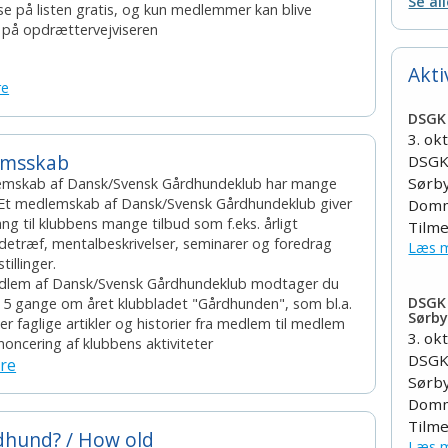
Se al
e på listen gratis, og kun medlemmer kan blive
 på opdrættervejviseren
Akti
re
DSGK 
3. ok
emsskab
DSGK 
Sørb
emskab af Dansk/Svensk Gårdhundeklub har mange
 Et medlemskab af Dansk/Svensk Gårdhundeklub giver
Domm
ng til klubbens mange tilbud som f.eks. årligt
Tilme
etræf, mentalbeskrivelser, seminarer og foredrag
Læs m
illinger.
lem af Dansk/Svensk Gårdhundeklub modtager du
DSGK 
4 - 5 gange om året klubbladet "Gårdhunden", som bl.a.
Sørby
er faglige artikler og historier fra medlem til medlem
3. ok
oncering af klubbens aktiviteter
DSGK 
re
Sørb
Domm
Tilme
dhund? / How old
Læs m