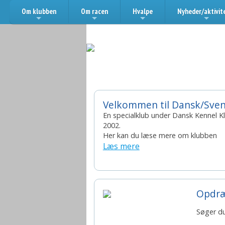
Om klubben
Om racen
Hvalpe
Nyheder/aktivit
+
+
+
+
Årets specialklub 2026
Velkommen til Dansk/Sve
En specialklub under Dansk Kennel Kl
2002.
Her kan du læse mere om klubben
Læs mere
Opdræ
Søger du